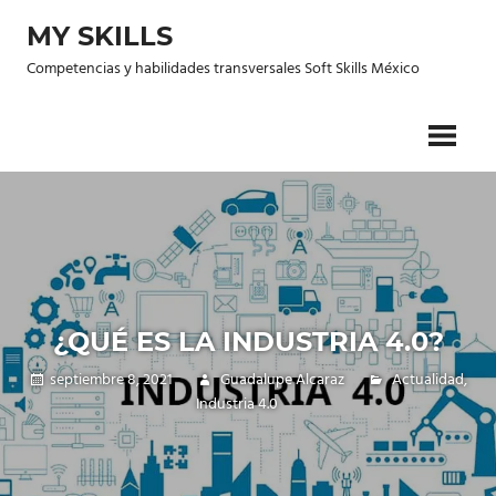
Saltar
MY SKILLS
al
contenido
Competencias y habilidades transversales Soft Skills México
¿QUÉ ES LA INDUSTRIA 4.0?
septiembre 8, 2021
Guadalupe Alcaraz
Actualidad
,
Industria 4.0