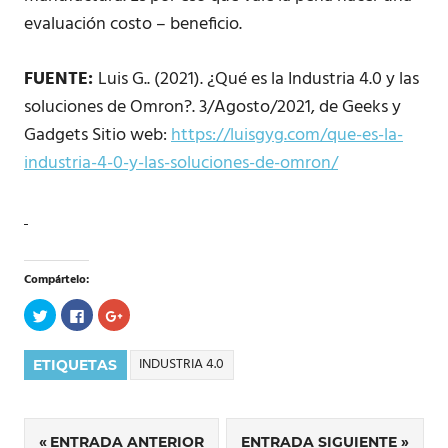
evaluación costo – beneficio.
FUENTE:
Luis G.. (2021). ¿Qué es la Industria 4.0 y las
soluciones de Omron?. 3/Agosto/2021, de Geeks y
Gadgets Sitio web:
https://luisgyg.com/que-es-la-
industria-4-0-y-las-soluciones-de-omron/
Compártelo:
Haz
Haz
Haz
clic
clic
clic
para
para
para
compartir
compartir
compartir
en
en
en
INDUSTRIA 4.0
ETIQUETAS
Twitter
Facebook
Google+
(Se
(Se
(Se
abre
abre
abre
en
en
en
una
una
una
ventana
ventana
ventana
ENTRADA ANTERIOR
ENTRADA SIGUIENTE
nueva)
nueva)
nueva)