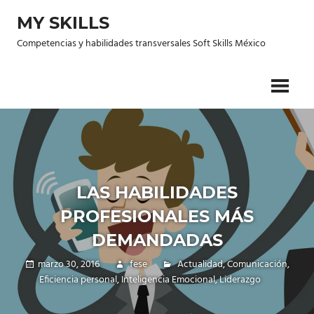
Saltar
MY SKILLS
al
contenido
Competencias y habilidades transversales Soft Skills México
LAS HABILIDADES
PROFESIONALES MÁS
DEMANDADAS
marzo 30, 2016
fese
Actualidad
,
Comunicación
,
Eficiencia personal
,
Inteligencia Emocional
,
Liderazgo