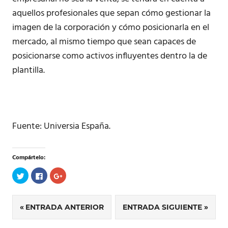
aquellos profesionales que sepan cómo gestionar la
imagen de la corporación y cómo posicionarla en el
mercado, al mismo tiempo que sean capaces de
posicionarse como activos influyentes dentro la de
plantilla.
Fuente: Universia España.
Compártelo:
Haz
Haz
Haz
clic
clic
clic
para
para
para
compartir
compartir
compartir
en
en
en
Twitter
Facebook
Google+
ENTRADA ANTERIOR
ENTRADA SIGUIENTE
(Se
(Se
(Se
Navegación
abre
abre
abre
en
en
en