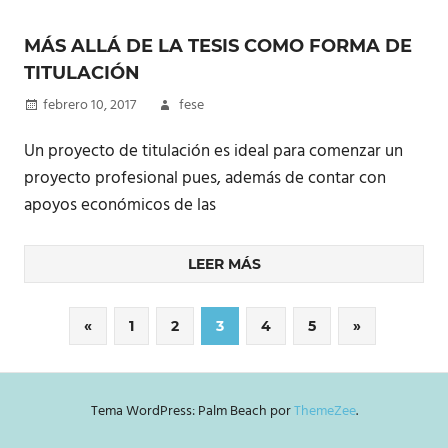
MÁS ALLÁ DE LA TESIS COMO FORMA DE
TITULACIÓN
febrero 10, 2017
fese
Un proyecto de titulación es ideal para comenzar un
proyecto profesional pues, además de contar con
apoyos económicos de las
LEER MÁS
«
Entradas
1
2
3
4
5
Entradas
»
Navegación
anteriores
siguientes
de
Tema WordPress: Palm Beach por
ThemeZee
.
entradas