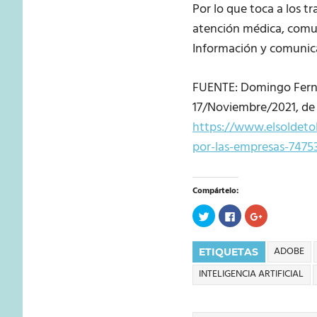
Por lo que toca a los tr
atención médica, comuni
Información y comunica
FUENTE: Domingo Fernán
17/Noviembre/2021, de E
https://www.elsoldeto
por-las-empresas-7475
Compártelo:
Haz
Haz
Haz
clic
clic
clic
para
para
para
compartir
compartir
compartir
en
en
en
ADOBE
ETIQUETAS
Twitter
Facebook
Google+
(Se
(Se
(Se
INTELIGENCIA ARTIFICIAL
abre
abre
abre
en
en
en
una
una
una
ventana
ventana
ventana
nueva)
nueva)
nueva)