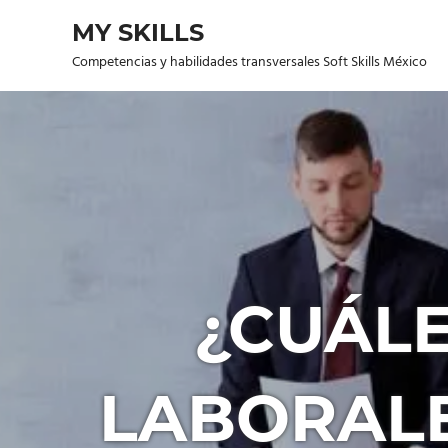
Saltar
MY SKILLS
al
contenido
Competencias y habilidades transversales Soft Skills México
¿CUÁLE
LABORAL