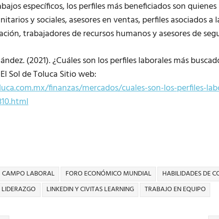
abajos específicos, los perfiles más beneficiados son quienes
tarios y sociales, asesores en ventas, perfiles asociados a l
ción, trabajadores de recursos humanos y asesores de segu
dez. (2021). ¿Cuáles son los perfiles laborales más buscado
l Sol de Toluca Sitio web:
luca.com.mx/finanzas/mercados/cuales-son-los-perfiles-la
310.html
CAMPO LABORAL
FORO ECONÓMICO MUNDIAL
HABILIDADES DE 
LIDERAZGO
LINKEDIN Y CIVITAS LEARNING
TRABAJO EN EQUIPO